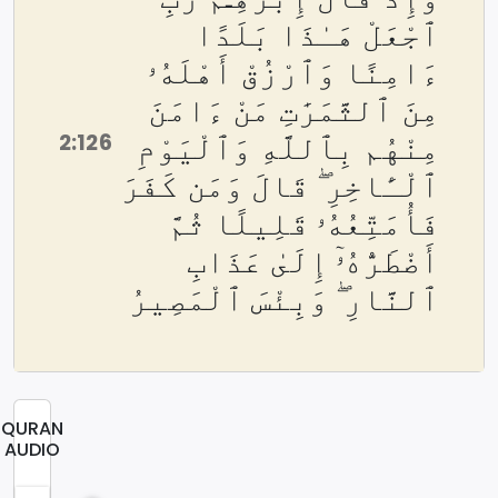
ٱجْعَلْ هَـٰذَا بَلَدًا
ءَامِنًا وَٱرْزُقْ أَهْلَهُۥ
مِنَ ٱلثَّمَرَٰتِ مَنْ ءَامَنَ
2:126
مِنْهُم بِٱللَّهِ وَٱلْيَوْمِ
ٱلْـَٔاخِرِ ۖ قَالَ وَمَن كَفَرَ
فَأُمَتِّعُهُۥ قَلِيلًا ثُمَّ
أَضْطَرُّهُۥٓ إِلَىٰ عَذَابِ
ٱلنَّارِ ۖ وَبِئْسَ ٱلْمَصِيرُ
QURAN
AUDIO