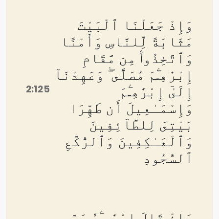
وَإِذْ جَعَلْنَا ٱلْبَيْتَ
مَثَابَةً لِّلنَّاسِ وَأَمْنًا
وَٱتَّخِذُوا۟ مِن مَّقَامِ
إِبْرَٰهِـۧمَ مُصَلًّى ۖ وَعَهِدْنَآ
2:125
إِلَىٰٓ إِبْرَٰهِـۧمَ
وَإِسْمَـٰعِيلَ أَن طَهِّرَا
بَيْتِىَ لِلطَّآئِفِينَ
وَٱلْعَـٰكِفِينَ وَٱلرُّكَّعِ
ٱلسُّجُودِ
وَإِذْ قَالَ إِبْرَٰهِـۧمُ رَبِّ