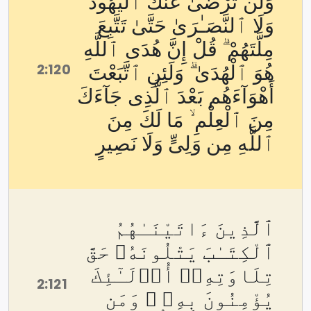
وَلَن تَرْضَىٰ عَنكَ ٱلْيَهُودُ
وَلَا ٱلنَّصَـٰرَىٰ حَتَّىٰ تَتَّبِعَ
مِلَّتَهُمْ ۗ قُلْ إِنَّ هُدَى ٱللَّهِ
2:120
هُوَ ٱلْهُدَىٰ ۗ وَلَئِنِ ٱتَّبَعْتَ
أَهْوَآءَهُم بَعْدَ ٱلَّذِى جَآءَكَ
مِنَ ٱلْعِلْمِ ۙ مَا لَكَ مِنَ
ٱللَّهِ مِن وَلِىٍّ وَلَا نَصِيرٍ
ٱلَّذِينَ ءَاتَيْنَـٰهُمُ
ٱلْكِتَـٰبَ يَتْلُونَهُۥ حَقَّ
تِلَاوَتِهِۦٓ أُو۟لَـٰٓئِكَ
2:121
يُؤْمِنُونَ بِهِۦ ۗ وَمَن