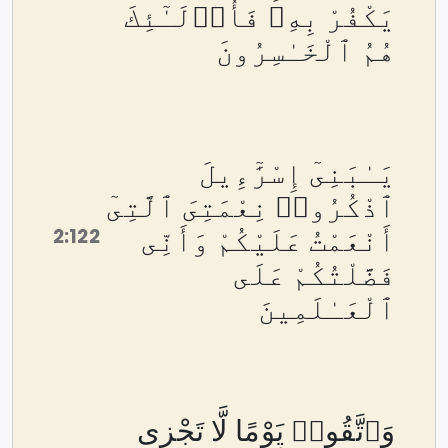
يَكْفُرْ بِهِۦ فَأُو۟لَـٰٓئِكَ
هُمُ ٱلْخَـٰسِرُونَ
يَـٰبَنِىٓ إِسْرَٰٓءِيلَ
ٱذْكُرُوا۟ نِعْمَتِىَ ٱلَّتِىٓ
2:122
أَنْعَمْتُ عَلَيْكُمْ وَأَنِّى
فَضَّلْتُكُمْ عَلَى
ٱلْعَـٰلَمِينَ
وَٱتَّقُوا۟ يَوْمًا لَّا تَجْزِى