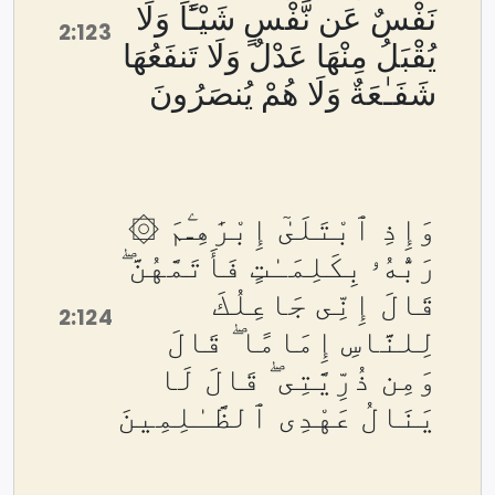
نَفْسٌ عَن نَّفْسٍ شَيْـًٔا وَلَا
2:123
يُقْبَلُ مِنْهَا عَدْلٌ وَلَا تَنفَعُهَا
شَفَـٰعَةٌ وَلَا هُمْ يُنصَرُونَ
۞ وَإِذِ ٱبْتَلَىٰٓ إِبْرَٰهِـۧمَ
رَبُّهُۥ بِكَلِمَـٰتٍ فَأَتَمَّهُنَّ ۖ
قَالَ إِنِّى جَاعِلُكَ
2:124
لِلنَّاسِ إِمَامًا ۖ قَالَ
وَمِن ذُرِّيَّتِى ۖ قَالَ لَا
يَنَالُ عَهْدِى ٱلظَّـٰلِمِينَ