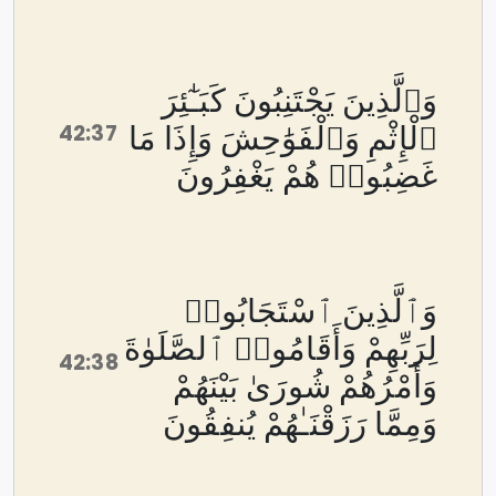
وَٱلَّذِينَ يَجْتَنِبُونَ كَبَـٰٓئِرَ
42:37
ٱلْإِثْمِ وَٱلْفَوَٰحِشَ وَإِذَا مَا
غَضِبُوا۟ هُمْ يَغْفِرُونَ
وَٱلَّذِينَ ٱسْتَجَابُوا۟
لِرَبِّهِمْ وَأَقَامُوا۟ ٱلصَّلَوٰةَ
42:38
وَأَمْرُهُمْ شُورَىٰ بَيْنَهُمْ
وَمِمَّا رَزَقْنَـٰهُمْ يُنفِقُونَ