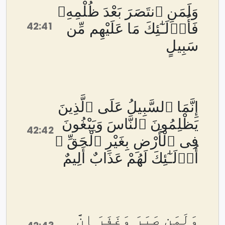
وَلَمَنِ ٱنتَصَرَ بَعْدَ ظُلْمِهِۦ
42:41
فَأُو۟لَـٰٓئِكَ مَا عَلَيْهِم مِّن
سَبِيلٍ
إِنَّمَا ٱلسَّبِيلُ عَلَى ٱلَّذِينَ
يَظْلِمُونَ ٱلنَّاسَ وَيَبْغُونَ
42:42
فِى ٱلْأَرْضِ بِغَيْرِ ٱلْحَقِّ ۚ
أُو۟لَـٰٓئِكَ لَهُمْ عَذَابٌ أَلِيمٌ
وَلَمَن صَبَرَ وَغَفَرَ إِنَّ