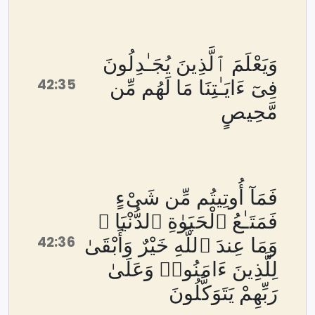
وَيَعْلَمَ ٱلَّذِينَ يُجَـٰدِلُونَ
42:35
فِىٓ ءَايَـٰتِنَا مَا لَهُم مِّن
مَّحِيصٍ
فَمَآ أُوتِيتُم مِّن شَىْءٍ
فَمَتَـٰعُ ٱلْحَيَوٰةِ ٱلدُّنْيَا ۖ
42:36
وَمَا عِندَ ٱللَّهِ خَيْرٌ وَأَبْقَىٰ
لِلَّذِينَ ءَامَنُوا۟ وَعَلَىٰ
رَبِّهِمْ يَتَوَكَّلُونَ