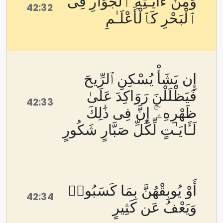
وَمِنْ ءَايَـٰتِهِ ٱلْجَوَارِ فِى
42:32
ٱلْبَحْرِ كَٱلْأَعْلَـٰمِ
إِن يَشَأْ يُسْكِنِ ٱلرِّيحَ
فَيَظْلَلْنَ رَوَاكِدَ عَلَىٰ
42:33
ظَهْرِهِۦٓ ۚ إِنَّ فِى ذَٰلِكَ
لَـَٔايَـٰتٍ لِّكُلِّ صَبَّارٍ شَكُورٍ
أَوْ يُوبِقْهُنَّ بِمَا كَسَبُوا۟
42:34
وَيَعْفُ عَن كَثِيرٍ