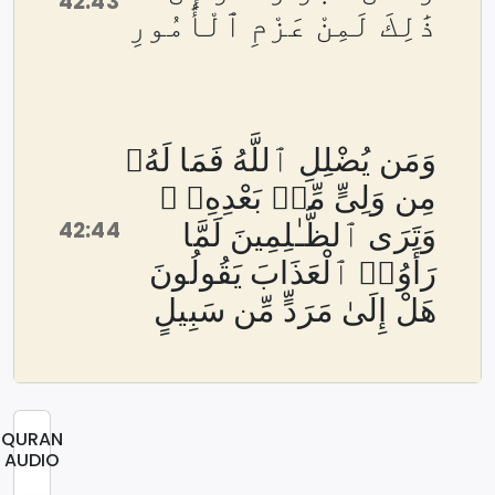
42:43
ذَٰلِكَ لَمِنْ عَزْمِ ٱلْأُمُورِ
وَمَن يُضْلِلِ ٱللَّهُ فَمَا لَهُۥ
مِن وَلِىٍّ مِّنۢ بَعْدِهِۦ ۗ
42:44
وَتَرَى ٱلظَّـٰلِمِينَ لَمَّا
رَأَوُا۟ ٱلْعَذَابَ يَقُولُونَ
هَلْ إِلَىٰ مَرَدٍّ مِّن سَبِيلٍ
QURAN
AUDIO