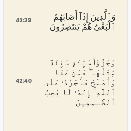
وَٱلَّذِينَ إِذَآ أَصَابَهُمُ
42:39
ٱلْبَغْىُ هُمْ يَنتَصِرُونَ
وَجَزَٰٓؤُا۟ سَيِّئَةٍ سَيِّئَةٌ
مِّثْلُهَا ۖ فَمَنْ عَفَا
42:40
وَأَصْلَحَ فَأَجْرُهُۥ عَلَى
ٱللَّهِ ۚ إِنَّهُۥ لَا يُحِبُّ
ٱلظَّـٰلِمِينَ